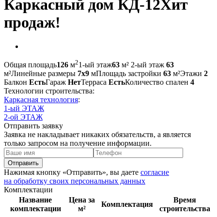
Каркасный дом КД-12
Хит
продаж!
2
Общая площадь
126
м
1-ый этаж
63
м²
2-ый этаж
63
м²
Линейные размеры
7х9
м
Площадь застройки
63
м²
Этажи
2
Балкон
Есть
Гараж
Нет
Терраса
Есть
Количество спален
4
Технологии строительства:
Каркасная технология
:
1-ый ЭТАЖ
2-ой ЭТАЖ
Отправить заявку
Заявка не накладывает никаких обязательств, а является
только запросом на получение информации.
Отправить
Нажимая кнопку «Отправить», вы даете
согласие
на обработку своих персональных данных
Комплектации
Название
Цена за
Время
Комплектация
комплектации
м²
строительства