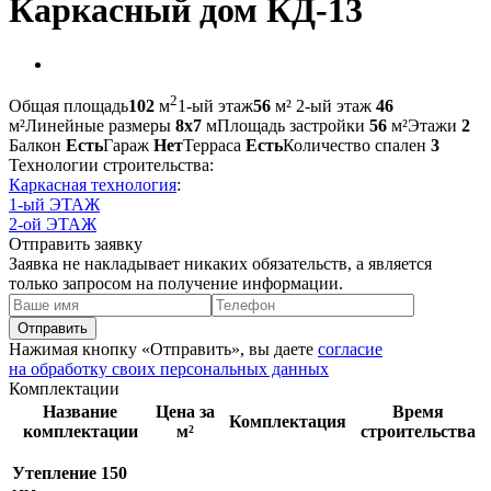
Каркасный дом КД-13
2
Общая площадь
102
м
1-ый этаж
56
м²
2-ый этаж
46
м²
Линейные размеры
8х7
м
Площадь застройки
56
м²
Этажи
2
Балкон
Есть
Гараж
Нет
Терраса
Есть
Количество спален
3
Технологии строительства:
Каркасная технология
:
1-ый ЭТАЖ
2-ой ЭТАЖ
Отправить заявку
Заявка не накладывает никаких обязательств, а является
только запросом на получение информации.
Отправить
Нажимая кнопку «Отправить», вы даете
согласие
на обработку своих персональных данных
Комплектации
Название
Цена за
Время
Комплектация
комплектации
м²
строительства
Утепление 150