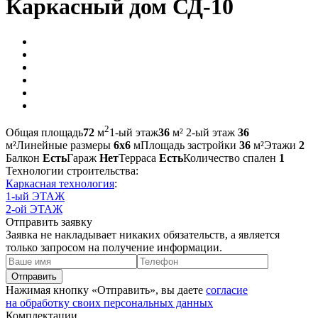
Каркасный дом СД-10
2
Общая площадь
72
м
1-ый этаж
36
м²
2-ый этаж
36
м²
Линейные размеры
6х6
м
Площадь застройки
36
м²
Этажи
2
Балкон
Есть
Гараж
Нет
Терраса
Есть
Количество спален
1
Технологии строительства:
Каркасная технология
:
1-ый ЭТАЖ
2-ой ЭТАЖ
Отправить заявку
Заявка не накладывает никаких обязательств, а является
только запросом на получение информации.
Отправить
Нажимая кнопку «Отправить», вы даете
согласие
на обработку своих персональных данных
Комплектации