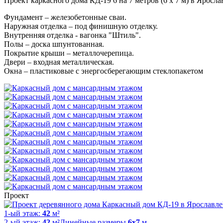
Проект каркасного дома КД-19 6 на 7 метров (6 x 7 м) в Яросла
Фундамент – железобетонные сваи.
Наружная отделка – под финишную отделку.
Внутренняя отделка - вагонка "Штиль".
Полы – доска шпунтованная.
Покрытие крыши – металлочерепица.
Двери – входная металлическая.
Окна – пластиковые с энергосберегающим стеклопакетом
Проект
1-ый этаж:
42
м²
2-ый этаж:
42
м²
Линейные размеры
6х7
м