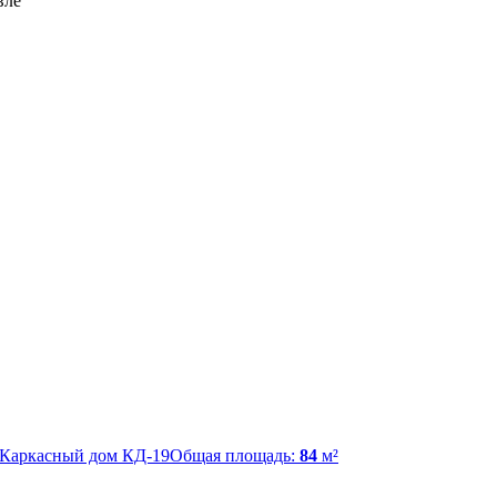
вле
Каркасный дом КД-19
Общая площадь:
84
м²